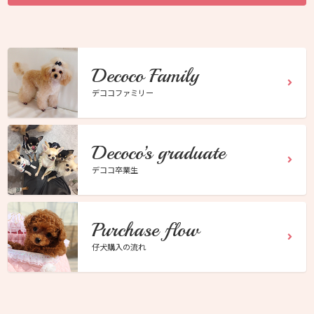
Decoco Family
デココファミリー
Decoco’s graduate
デココ卒業生
Purchase flow
仔犬購入の流れ