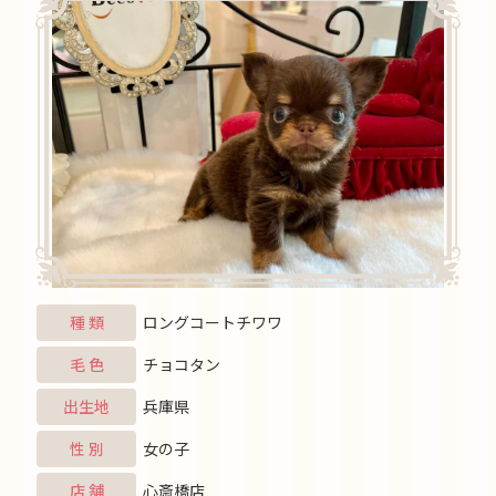
種 類
ロングコートチワワ
毛 色
チョコタン
出生地
兵庫県
性 別
女の子
店 舗
心斎橋店