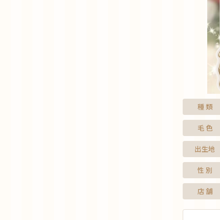
種 類
毛 色
出生地
性 別
店 舗