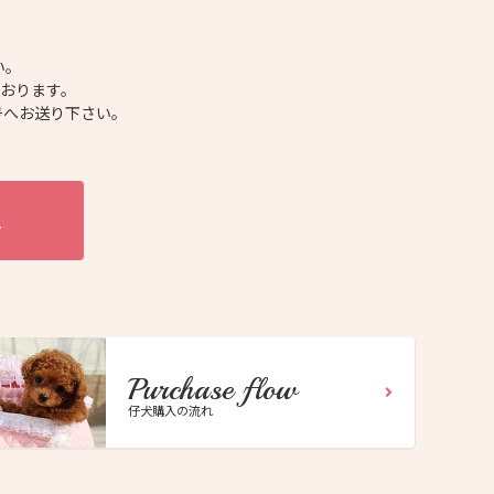
い。
ております。
号へお送り下さい。
ム
Purchase flow
仔犬購入の流れ