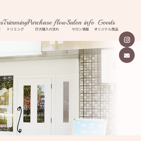
es
Trimming
Purchase flow
Salon info
Goods
報
トリミング
仔犬購入の流れ
サロン情報
オリジナル商品