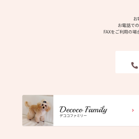
お
お電話での
FAXをご利用の
Decoco Family
デココファミリー